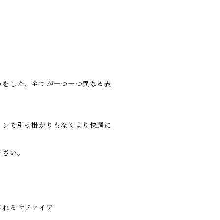
めをした、全てが一つ一つ異なる表
インで引っ掛かりもなくより快適に
ださい。
されるサファイア