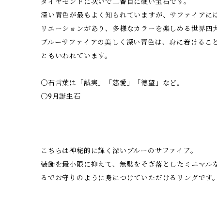
ダイヤモンドに次いで二番目に硬い宝石です。
深い青色が最もよく知られていますが、サファイアに
リエーションがあり、多様なカラーを楽しめる世界四
ブルーサファイアの美しく深い青色は、身に着けるこ
ともいわれています。
○石言葉は「誠実」「慈愛」「徳望」など。
○9月誕生石
こちらは神秘的に輝く深いブルーのサファイア。
装飾を最小限に抑えて、無駄をそぎ落としたミニマル
るでお守りのように身につけていただけるリングです