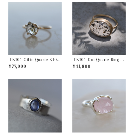
【K10】Oil in Quartz K10Y
【K10】Dot Quartz Ring ド
G Ring オイルインクォーツ
ットクォーツ リング Bezel
¥77,000
¥41,800
リング
Setting