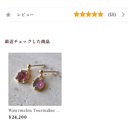
レビュー
(13)
最近チェックした商品
Watermelon Tourmaline ウ
ォーターメロントルマリン ピ
¥24,200
アス