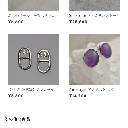
あこやパール 一粒スタッド
Sunstone マイカサンストー
ピアス / akoya baby pearl pi
ン ピアス
¥6,600
¥28,600
erce
【SILVER925】アンカーチェ
Amethyst アメジスト スタッ
ーンモチーフ ピアス
ド ピアス
¥8,800
¥14,300
その他の商品