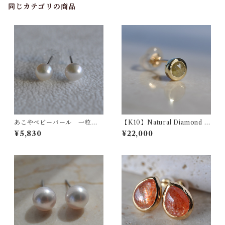
同じカテゴリの商品
あこやベビーパール 一粒ス
【K10】Natural Diamond ‎
タッドピアス / akoya baby p
ナチュラルダイヤモンド 一粒
¥5,830
¥22,000
earl pierce
シングルピアス