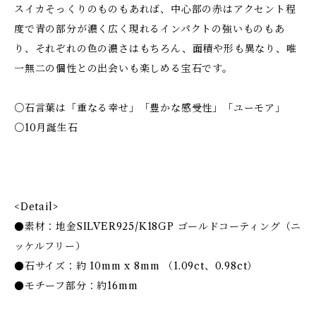
スイカそっくりのものもあれば、中心部の赤はアクセント程
度で青の部分が濃く広く現れるインパクトの強いものもあ
り、それぞれの色の濃さはもちろん、面積や形も異なり、唯
一無二の個性との出会いも楽しめる宝石です。
○石言葉は「重なる幸せ」「豊かな感受性」「ユーモア」
○10月誕生石
<Detail>
●素材：地金SILVER925/K18GP ゴールドコーティング（ニ
ッケルフリー）
●石サイズ：約 10mm x 8mm （1.09ct、0.98ct）
●モチーフ部分：約16mm