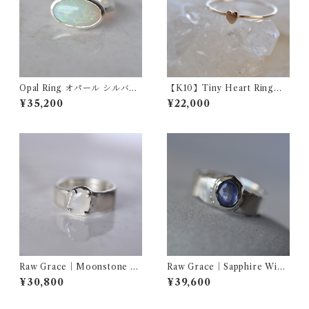
Opal Ring オパール シルバー
【K10】Tiny Heart Ring
リング
タイニー ハートリング
¥35,200
¥22,000
Raw Grace｜Moonstone W
Raw Grace｜Sapphire Wide
ide Ring ホワイトムーンス
Ring サファイア シルバー
¥30,800
¥39,600
トーン シルバー ワイドリン
ワイドリング
グ