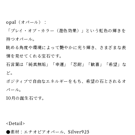
opal（オパール）：
「プレイ・オブ・カラー（遊色効果）」という虹色の輝きを
持つオパール。
眺める角度や環境によって艶やかに光り輝き、さまざまな表
情を見せてくれる宝石です。
石言葉は「純真無垢」「幸運」「忍耐」「歓喜」「希望」な
ど。
ポジティブで自由なエネルギーをもち、希望の石とされるオ
パール。
10月の誕生石です。
<Detail>
●素材：エチオピアオパール、Silver925