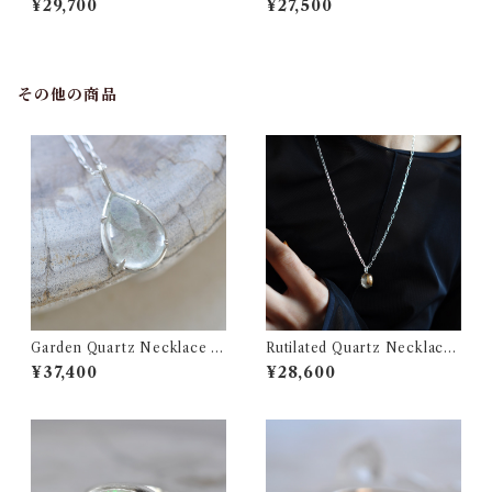
¥29,700
¥27,500
ンド シルバー ネックレス
ルバー ネックレス
その他の商品
Garden Quartz Necklace ガ
Rutilated Quartz Necklace
ーデンクォーツ シルバー ネッ
ルチルクォーツ ネックレス /
¥37,400
¥28,600
クレス
ブラウン