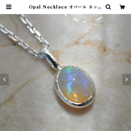
Opal Necklace オパール ネック
レス | ETORA JEWELRY