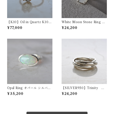
【K10】Oil in Quartz K10Y
White Moon Stone Ring ホ
G Ring オイルインクォーツ
ワイトムーンストーン シルバ
¥77,000
¥24,200
リング
ーリング
Opal Ring オパール シルバー
【SILVER950】Trinity ト
リング
リニティデザイン シルバー3
¥35,200
¥24,200
連リング