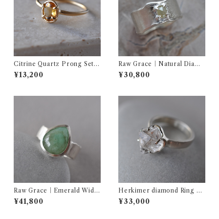
Citrine Quartz Prong Setti
Raw Grace｜Natural Diamo
ng ring シトリン リング
nd Wide Ring ナチュラル
¥13,200
¥30,800
ダイヤモンド ワイドリング
イエロー
Raw Grace｜Emerald Wide
Herkimer diamond Ring ハ
Ring エメラルド シルバー
ーキマーダイヤモンド シルバ
¥41,800
¥33,000
ワイドリング
ーリング