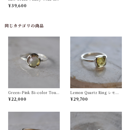
g ルビー シルバー ワイドリ
¥39,600
ング
同じカテゴリの商品
Green-Pink Bi-color Tour
Lemon Quartz Ring レモン
maline Ring バイカラートル
クォーツ シルバーリング
¥22,000
¥29,700
マリン シルバーリング