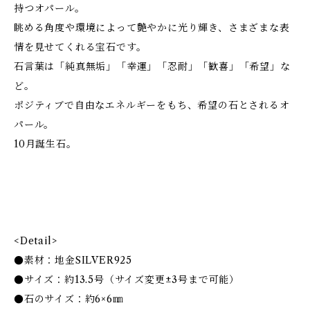
持つオパール。
眺める角度や環境によって艶やかに光り輝き、さまざまな表
情を見せてくれる宝石です。
石言葉は「純真無垢」「幸運」「忍耐」「歓喜」「希望」な
ど。
ポジティブで自由なエネルギーをもち、希望の石とされるオ
パール。
10月誕生石。
<Detail>
●素材：地金SILVER925
●サイズ：約13.5号（サイズ変更±3号まで可能）
●石のサイズ：約6×6㎜