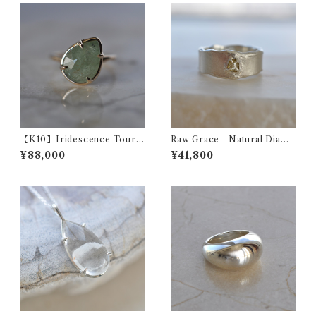
【K10】Iridescence Tourm
Raw Grace｜Natural Diamo
aline K10YG Ring イリデッ
nd Wide Ring ナチュラル
¥88,000
¥41,800
センストルマリン リング
ダイヤモンド ワイドリング
イエロー