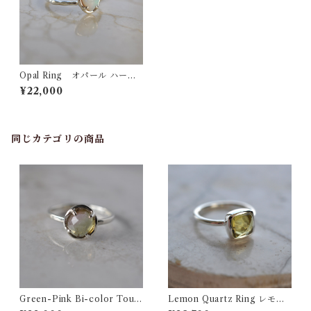
Opal Ring オパール ハート
リング
¥22,000
同じカテゴリの商品
Green-Pink Bi-color Tour
Lemon Quartz Ring レモン
maline Ring バイカラートル
クォーツ シルバーリング