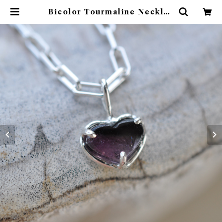
Bicolor Tourmaline Necklac
e バイカラートルマリン ハート ネ
ックレス | ETORA JEWELRY