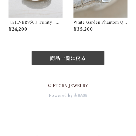
【SILVER950】Trinity ト
White Garden Phantom Qu
リニティデザイン シルバー3
artz Necklace ホワイトガ
¥24,200
¥35,200
連リング
ーデンファントムクォーツ ネ
ックレス
商品一覧に戻る
© ETORA JEWELRY
Powered by